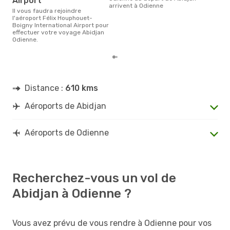
Airport
prix
arrivent à Odienne
dern
Il vous faudra rejoindre
l'aéroport Félix Houphouet-
Boigny International Airport pour
effectuer votre voyage Abidjan
Odienne.
Distance :
610 kms
Aéroports de Abidjan
Aéroports de Odienne
Recherchez-vous un vol de
Abidjan à Odienne ?
Vous avez prévu de vous rendre à Odienne pour vos