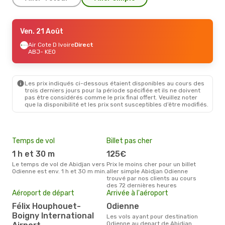
Ven. 21 Août
Ven. 21 Août
- Dim. 23 Août
Air Cote D Ivoire
Air Cote D Ivoire
Direct
Direct
ABJ
ABJ
- KEO
- KEO
Air Cote D Ivoire
Direct
KEO
- ABJ
Les prix indiqués ci-dessous étaient disponibles au cours des
trois derniers jours pour la période spécifiée et ils ne doivent
pas être considérés comme le prix final offert. Veuillez noter
que la disponibilité et les prix sont susceptibles d’être modifiés.
Temps de vol
Billet pas cher
Hau
1 h et 30 m
125€
av
Le temps de vol de Abidjan vers
Prix le moins cher pour un billet
avril est la période la plus
Odienne est env. 1 h et 30 m min.
aller simple Abidjan Odienne
cha
trouvé par nos clients au cours
Abid
des 72 dernières heures
Pri
Aéroport de départ
Arrivée à l'aéroport
14
Félix Houphouet-
Odienne
Le prix moyen d'un billet Abidjan
Boigny International
Les vols ayant pour destination
Odie
Odienne au depart de Abidjan