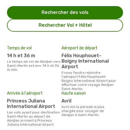
Rechercher des vols
Rechercher Vol + Hôtel
Temps de vol
Aéroport de départ
Pri
14 h et 36 m
Félix Houphouet-
17
Boigny International
Le temps de vol de Abidjan vers
Le prix moyen d'un billet Abidjan
Saint-Martin est env. 14 h et 36
Sain
Airport
m min.
€, c
Il vous faudra rejoindre
dern
l'aéroport Félix Houphouet-
Boigny International Airport pour
effectuer votre voyage Abidjan
Saint-Martin.
Arrivée à l'aéroport
Haute saison
Princess Juliana
avril
International Airport
avril est la période la plus
chargée pour voyager de
Les vols ayant pour destination
Abidjan à Saint-Martin.
Saint-Martin au depart de
Abidjan arrivent à Princess
Juliana International Airport