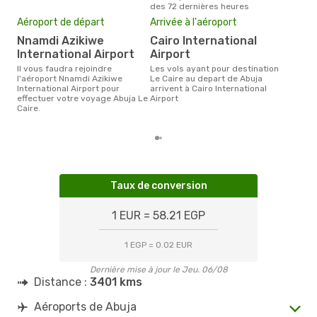
des 72 dernières heures
Pri
Aéroport de départ
Arrivée à l'aéroport
6
Nnamdi Azikiwe
Cairo International
Le prix moyen d'un billet Abuja
Le C
International Airport
Airport
prix
Il vous faudra rejoindre
Les vols ayant pour destination
dern
l'aéroport Nnamdi Azikiwe
Le Caire au depart de Abuja
International Airport pour
arrivent à Cairo International
effectuer votre voyage Abuja Le
Airport
Caire.
Taux de conversion
1 EUR = 58.21 EGP
1 EGP = 0.02 EUR
Dernière mise à jour le Jeu. 06/08
Distance :
3401 kms
Aéroports de Abuja