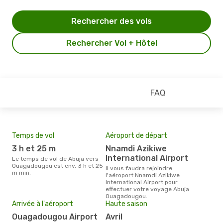
Rechercher des vols
Rechercher Vol + Hôtel
FAQ
Temps de vol
Aéroport de départ
Pri
3 h et 25 m
Nnamdi Azikiwe
13
International Airport
Le temps de vol de Abuja vers
Le prix moyen d'un billet Abuja
Ouagadougou est env. 3 h et 25
Oua
Il vous faudra rejoindre
m min.
1336
l'aéroport Nnamdi Azikiwe
des 
International Airport pour
effectuer votre voyage Abuja
Ouagadougou.
Arrivée à l'aéroport
Haute saison
Ouagadougou Airport
avril