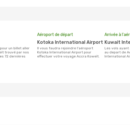
Aéroport de départ
Arrivée à l'aé
Kotoka International Airport
Kuwait Int
Il vous faudra rejoindre l'aéroport
Les vols ayant pour destination Koweït
ït trouvé par nos
Kotoka International Airport pour
au depart de A
des 72 dernières
effectuer votre voyage Accra Koweït.
International A