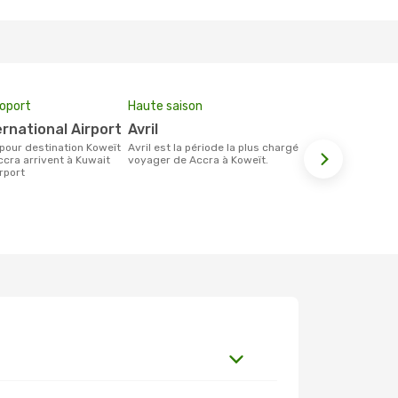
roport
Haute saison
Prix moyen 
ernational Airport
avril
638 €
avril est la période la plus chargée pour
Le prix moyen d'un billet Accra Koweït
ccra arrivent à Kuwait
voyager de Accra à Koweït.
est d´enviro
irport
base des 6 d