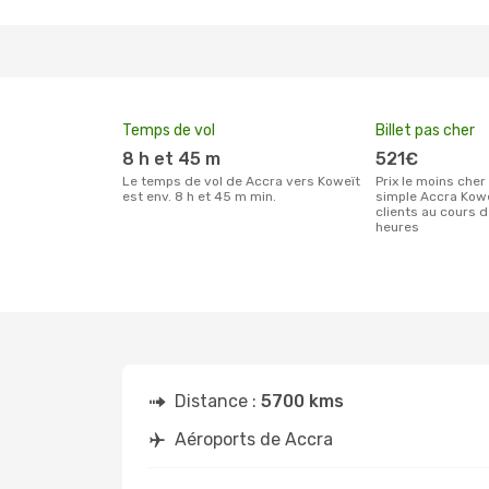
Temps de vol
Billet pas cher
8 h et 45 m
521€
Le temps de vol de Accra vers Koweït
Prix le moins cher pour un billet aller
est env. 8 h et 45 m min.
simple Accra Kowe
clients au cours 
heures
Distance :
5700 kms
Aéroports de Accra