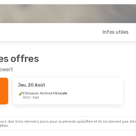
Infos utiles
es offres
Koweït
Jeu. 20 Août
Ethiopian Airlines
1 Escale
ACC
- KWI
rs des trois derniers jours pour la période spécifiée et ils ne doivent pas être
ifiés.