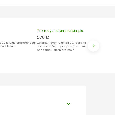
Prix moyen d´un aller simple
Meilleur m
votre rése
570 €
septem
Le prix moyen d'un billet Accra Milan est
ra à Milan.
d´environ 570 €, ce prix étant sur la
Selon les dernières données,
base des 6 derniers mois.
septembre es
pour effectu
vol à destin
de Accra