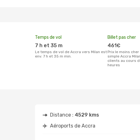
Temps de vol
Billet pas cher
7 h et 35 m
461€
Le temps de vol de Accra vers Milan est
Prix le moins cher pour un billet aller
env. 7 h et 35 m min.
simple Accra Mila
clients au cours 
heures
Distance :
4529 kms
Aéroports de Accra