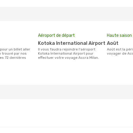
Aéroport de départ
Haute saison
Kotoka International Airport
août
Il vous faudra rejoindre l'aéroport
août est la période la plus chargée pour
n trouvé par nos
Kotoka International Airport pour
voyager de Acc
des 72 dernières
effectuer votre voyage Accra Milan.