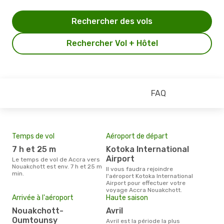
Rechercher des vols
Rechercher Vol + Hôtel
FAQ
Temps de vol
Aéroport de départ
Pri
7 h et 25 m
Kotoka International
10
Airport
Le temps de vol de Accra vers
Le prix moyen d'un billet Accra
Nouakchott est env. 7 h et 25 m
Nou
Il vous faudra rejoindre
min.
€, c
l'aéroport Kotoka International
dern
Airport pour effectuer votre
voyage Accra Nouakchott.
Arrivée à l'aéroport
Haute saison
Nouakchott-
avril
Oumtounsy
avril est la période la plus