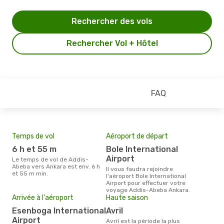
Rechercher des vols
Rechercher Vol + Hôtel
FAQ
Temps de vol
Aéroport de départ
Pri
6 h et 55 m
Bole International
5
Airport
Le temps de vol de Addis-
Le prix moyen d'un billet Addis-
Abeba vers Ankara est env. 6 h
Abe
Il vous faudra rejoindre
et 55 m min.
€, c
l'aéroport Bole International
dern
Airport pour effectuer votre
voyage Addis-Abeba Ankara.
Arrivée à l'aéroport
Haute saison
Esenboga International
avril
Airport
avril est la période la plus