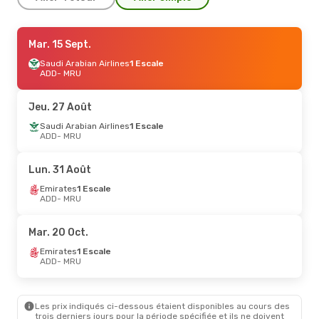
Ven. 21 Août
Mar. 15 Sept.
- Ven. 28 Août
Ethiopian Airlines
Saudi Arabian Airlines
Direct
1 Escale
ADD
ADD
- MRU
- MRU
Ethiopian Airlines
Direct
MRU
- ADD
Jeu. 27 Août
Dim. 4 Oct.
Saudi Arabian Airlines
- Mer. 7 Oct.
1 Escale
ADD
- MRU
Saudi Arabian Airlines
1 Escale
ADD
- MRU
Saudi Arabian Airlines
1 Escale
Lun. 31 Août
MRU
- ADD
Emirates
1 Escale
ADD
- MRU
Mer. 2 Sept.
- Jeu. 10 Sept.
Kenya Airways
1 Escale
Mar. 20 Oct.
ADD
- MRU
Kenya Airways
1 Escale
Emirates
1 Escale
MRU
- ADD
ADD
- MRU
Les prix indiqués ci-dessous étaient disponibles au cours des
trois derniers jours pour la période spécifiée et ils ne doivent