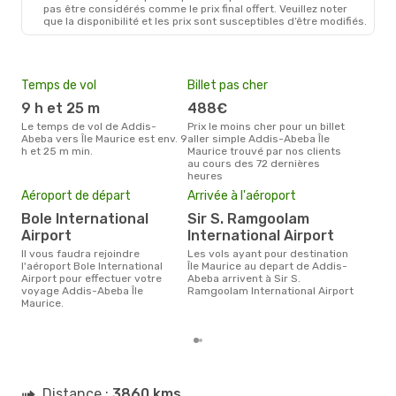
pas être considérés comme le prix final offert. Veuillez noter
que la disponibilité et les prix sont susceptibles d’être modifiés.
Temps de vol
Billet pas cher
Hau
9 h et 25 m
488€
ju
Le temps de vol de Addis-
Prix le moins cher pour un billet
juillet est la période la plus
Abeba vers Île Maurice est env. 9
aller simple Addis-Abeba Île
cha
h et 25 m min.
Maurice trouvé par nos clients
Addi
au cours des 72 dernières
heures
Pri
Aéroport de départ
Arrivée à l'aéroport
9
Bole International
Sir S. Ramgoolam
Le prix moyen d'un billet Addis-
Abeb
Airport
International Airport
929 
Il vous faudra rejoindre
Les vols ayant pour destination
des 
l'aéroport Bole International
Île Maurice au depart de Addis-
Airport pour effectuer votre
Abeba arrivent à Sir S.
voyage Addis-Abeba Île
Ramgoolam International Airport
Maurice.
Distance :
3860 kms