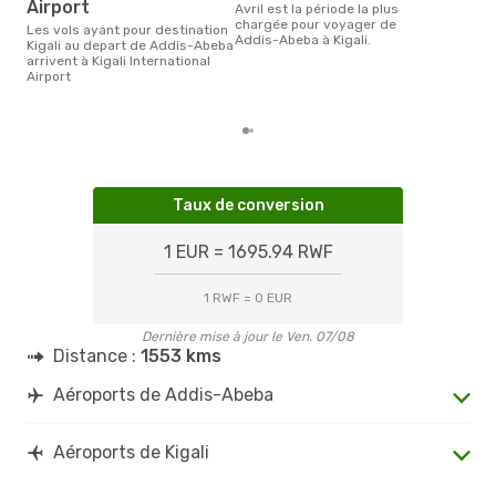
Airport
avril est la période la plus
Selon les dernières données,
chargée pour voyager de
Les vols ayant pour destination
janv
Addis-Abeba à Kigali.
Kigali au depart de Addis-Abeba
usit
arrivent à Kigali International
rése
Airport
dest
dép
Taux de conversion
1 EUR = 1695.94 RWF
1 RWF = 0 EUR
Dernière mise à jour le Ven. 07/08
Distance :
1553 kms
Aéroports de Addis-Abeba
Aéroports de Kigali