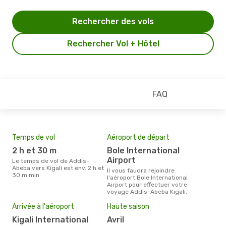
Rechercher des vols
Rechercher Vol + Hôtel
FAQ
Temps de vol
Aéroport de départ
Com
2 h et 30 m
Bole International
RwandAir, Ethiopian
Airport
Air
Le temps de vol de Addis-
Abeba vers Kigali est env. 2 h et
Il vous faudra rejoindre
Les compagnie(s) aérienne(s)
30 m min.
l'aéroport Bole International
effe
Airport pour effectuer votre
entr
voyage Addis-Abeba Kigali.
Mei
eff
Arrivée à l'aéroport
Haute saison
rés
Kigali International
avril
j