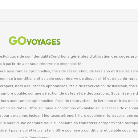
es
Politique de confidentialité
Conditions générales d'utilisation des codes pr
 « à partir de » et sous réserve de disponibilité :
 hors assurances optionnelles, frais de réservation, de livraison et frais de ser
oumise à conditions et valable sous réserve de disponibilité et de confirmati
d'aéroport, hors assurances optionnelles, frais de réservation, de livraison, frai
hambre double, sur une sélection de dates et de destinations. Sous réserve de
es, hors assurances optionnelles, frais de réservation, de livraison et frais de se
tion de dates. Offre soumise à conditions et valable sous réserve de disponib
» et par personne, incluant les taxes aéroport, hors suppléments, assurances op
ur la base d'une chambre double, incluant les transferts aéroport/hôtel/aéropo
cluent pas le vol et le transfert. Offre soumise à conditions et valable sous ré
par le fournisseur.