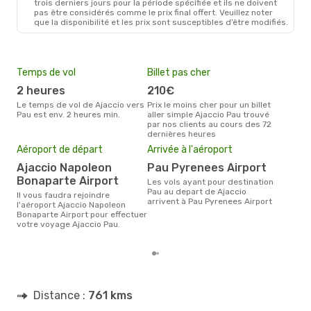
trois derniers jours pour la période spécifiée et ils ne doivent
pas être considérés comme le prix final offert. Veuillez noter
que la disponibilité et les prix sont susceptibles d’être modifiés.
Temps de vol
Billet pas cher
Hau
2 heures
210€
av
Le temps de vol de Ajaccio vers
Prix le moins cher pour un billet
avril est la période la plus
Pau est env. 2 heures min.
aller simple Ajaccio Pau trouvé
cha
par nos clients au cours des 72
Ajac
dernières heures
Pri
Aéroport de départ
Arrivée à l'aéroport
3
Ajaccio Napoleon
Pau Pyrenees Airport
Le prix moyen d'un billet Ajaccio
Pau 
Bonaparte Airport
Les vols ayant pour destination
étan
Pau au depart de Ajaccio
Il vous faudra rejoindre
moi
arrivent à Pau Pyrenees Airport
l'aéroport Ajaccio Napoleon
Bonaparte Airport pour effectuer
votre voyage Ajaccio Pau.
Distance :
761 kms