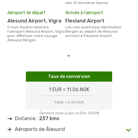
des 72 dernières heures
Pri
11
Aéroport de départ
Arrivée à l'aéroport
Le prix moyen d'un billet
Alesund Airport, Vigra
Flesland Airport
Åle
116 
Il vous faudra rejoindre
Les vols ayant pour destination
des 
l'aéroport Alesund Airport, Vigra
Bergen au depart de Ålesund
pour effectuer votre voyage
arrivent à Flesland Airport
Ålesund Bergen.
Taux de conversion
1 EUR = 11.06 NOK
1 NOK = 0.09 EUR
Dernière mise à jour le Dim. 09/08
Distance :
237 kms
Aéroports de Ålesund