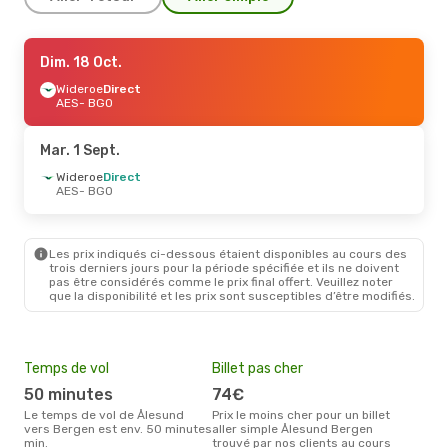
Jeu. 27 Août
Dim. 18 Oct.
- Lun. 31 Août
Wideroe
Wideroe
Direct
Direct
AES
AES
- BGO
- BGO
Wideroe
Direct
BGO
- AES
Mar. 1 Sept.
Wideroe
Direct
AES
- BGO
Les prix indiqués ci-dessous étaient disponibles au cours des
trois derniers jours pour la période spécifiée et ils ne doivent
pas être considérés comme le prix final offert. Veuillez noter
que la disponibilité et les prix sont susceptibles d’être modifiés.
Temps de vol
Billet pas cher
Hau
50 minutes
74€
av
Le temps de vol de Ålesund
Prix le moins cher pour un billet
avril est la période la plus
vers Bergen est env. 50 minutes
aller simple Ålesund Bergen
cha
min.
trouvé par nos clients au cours
Åle