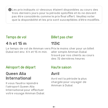
Les prix indiqués ci-dessous étaient disponibles au cours des
trois derniers jours pour la période spécifiée et ils ne doivent
pas être considérés comme le prix final offert. Veuillez noter
que la disponibilité et les prix sont susceptibles d’être modifiés.
Temps de vol
Billet pas cher
Com
4 h et 15 m
113€
E
Le temps de vol de Amman vers
Prix le moins cher pour un billet
Les compagnie(s) aérienne(s)
Dubaï est env. 4 h et 15 m min.
aller simple Amman Dubaï
effe
trouvé par nos clients au cours
ent
des 72 dernières heures
Mei
eff
Aéroport de départ
Haute saison
rés
Queen Alia
avril
o
International
avril est la période la plus
Selon les dernières données,
chargée pour voyager de
Il vous faudra rejoindre
octo
Amman à Dubaï.
l'aéroport Queen Alia
usit
International pour effectuer
rése
votre voyage Amman Dubaï.
dest
dép