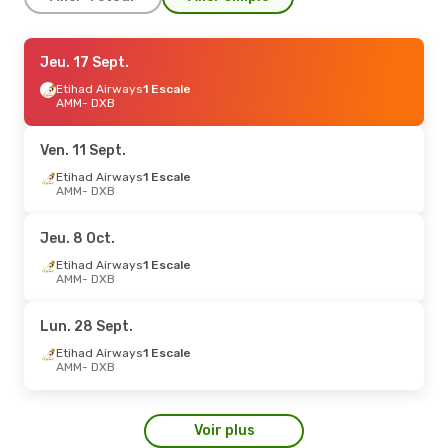
Ven. 11 Sept.
Jeu. 17 Sept.
- Dim. 13 Sept.
Etihad Airways
Etihad Airways
1 Escale
1 Escale
AMM
AMM
- DXB
- DXB
Etihad Airways
1 Escale
DXB
- AMM
Ven. 11 Sept.
Ven. 23 Oct.
Etihad Airways
- Dim. 25 Oct.
1 Escale
AMM
- DXB
Etihad Airways
1 Escale
AMM
- DXB
Air Arabia
Direct
Jeu. 8 Oct.
DXB
- AMM
Etihad Airways
1 Escale
AMM
- DXB
Lun. 28 Sept.
Etihad Airways
1 Escale
AMM
- DXB
Voir plus