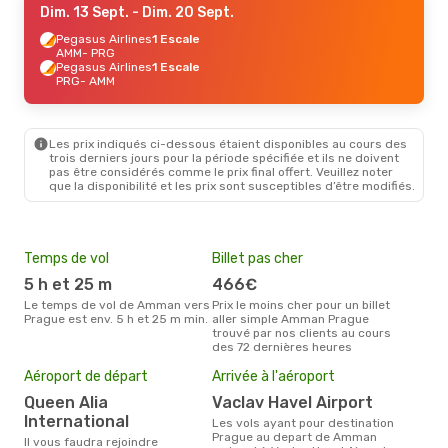
Dim. 13 Sept.
- Dim. 20 Sept.
Pegasus Airlines
1 Escale
AMM
- PRG
Pegasus Airlines
1 Escale
PRG
- AMM
Les prix indiqués ci-dessous étaient disponibles au cours des
trois derniers jours pour la période spécifiée et ils ne doivent
pas être considérés comme le prix final offert. Veuillez noter
que la disponibilité et les prix sont susceptibles d’être modifiés.
Temps de vol
Billet pas cher
Hau
5 h et 25 m
466€
av
Le temps de vol de Amman vers
Prix le moins cher pour un billet
avril est la période la plus
Prague est env. 5 h et 25 m min.
aller simple Amman Prague
cha
trouvé par nos clients au cours
Amm
des 72 dernières heures
Pri
2
Aéroport de départ
Arrivée à l'aéroport
Le prix moyen d'un billet Amman
Queen Alia
Vaclav Havel Airport
Prag
International
prix
Les vols ayant pour destination
dern
Prague au depart de Amman
Il vous faudra rejoindre