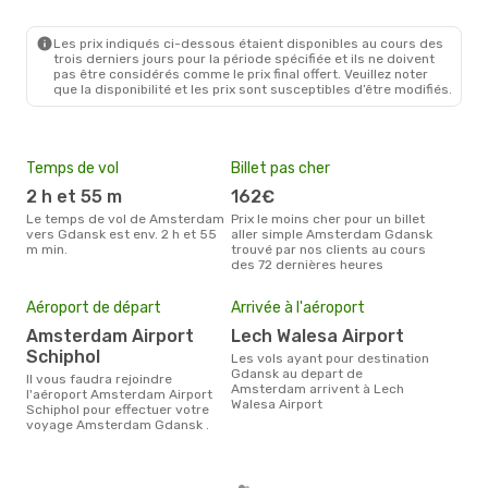
AMS
- GDN
Lot Polish Airlines
1 Escale
GDN
- AMS
Les prix indiqués ci-dessous étaient disponibles au cours des
trois derniers jours pour la période spécifiée et ils ne doivent
pas être considérés comme le prix final offert. Veuillez noter
que la disponibilité et les prix sont susceptibles d’être modifiés.
Temps de vol
Billet pas cher
Hau
2 h et 55 m
162€
av
Le temps de vol de Amsterdam
Prix le moins cher pour un billet
avril est la période la plus
vers Gdansk est env. 2 h et 55
aller simple Amsterdam Gdansk
cha
m min.
trouvé par nos clients au cours
Ams
des 72 dernières heures
Pri
Aéroport de départ
Arrivée à l'aéroport
21
Amsterdam Airport
Lech Walesa Airport
Le prix moyen d'un billet
Ams
Schiphol
Les vols ayant pour destination
´env
Gdansk au depart de
Il vous faudra rejoindre
la b
Amsterdam arrivent à Lech
l'aéroport Amsterdam Airport
Walesa Airport
Schiphol pour effectuer votre
voyage Amsterdam Gdansk .