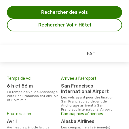
Rechercher des vols
Rechercher Vol + Hôtel
FAQ
Temps de vol
Arrivée à l'aéroport
Pri
6 h et 56 m
San Francisco
2
International Airport
Le temps de vol de Anchorage
Le prix moyen d'un billet
vers San Francisco est env. 6 h
Anc
Les vols ayant pour destination
et 56 m min.
´env
San Francisco au depart de
la b
Anchorage arrivent à San
Francisco International Airport
Haute saison
Compagnies aériennes
avril
Alaska Airlines
avril est la période la plus
Les compagnie(s) aérienne(s)