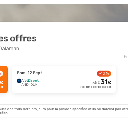
es offres
 Dalaman
Fi
Sam. 12 Sept.
%
-12 %
pt.
- Mer. 2 Sept.
31
Ajet
Direct
€
€
35
€
ANK
- DLM
ect
81
€
ger
Prix Prime par passager
LM
77
€
ect
NK
Prix Prime par passager
rs des trois derniers jours pour la période spécifiée et ils ne doivent pas être
ifiés.