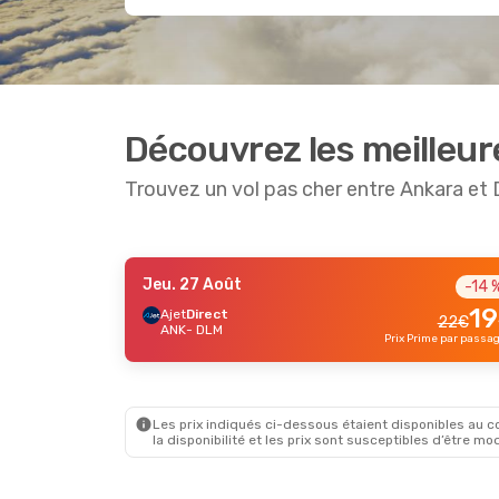
Découvrez les meilleur
Trouvez un vol pas cher entre Ankara et
Jeu. 27 Août
-14 
Jeu. 27 Août
- Sam. 29 Août
Mar. 1 Se
-15 %
19
Ajet
Direct
22
€
ANK
- DLM
Ajet
Direct
Ajet
Dir
53
€
Prix Prime par passa
ANK
- DLM
ANK
- D
45
€
Ajet
Direct
Ajet
Dir
DLM
- ANK
DLM
- A
Prix Prime par passager
Les prix indiqués ci-dessous étaient disponibles au cou
la disponibilité et les prix sont susceptibles d’être mod