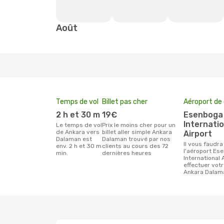
Août
Temps de vol
Billet pas cher
Aéroport de
2 h et 30 m
19€
Esenboga
Internatio
Le temps de vol
Prix le moins cher pour un
de Ankara vers
billet aller simple Ankara
Airport
Dalaman est
Dalaman trouvé par nos
Il vous faudra rejoindre
env. 2 h et 30 m
clients au cours des 72
l'aéroport Es
min.
dernières heures
International 
effectuer vot
Ankara Dalam