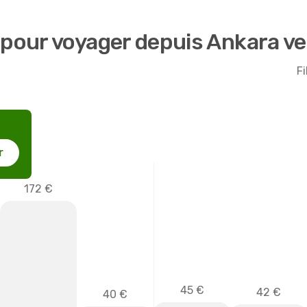
e pour voyager depuis Ankara v
Fi
r
172 €
45 €
42 €
40 €