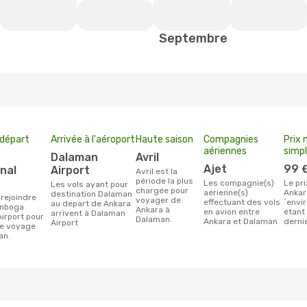
Septembre
 départ
Arrivée à l'aéroport
Haute saison
Compagnies
Prix 
aériennes
simp
Dalaman
avril
Ajet
99 
nal
Airport
avril est la
période la plus
Les compagnie(s)
Le prix moyen d'un billet
Les vols ayant pour
chargée pour
aérienne(s)
Ankar
destination Dalaman
voyager de
effectuant des vols
´envir
au depart de Ankara
enboga
Ankara à
en avion entre
étant
arrivent à Dalaman
Airport pour
Dalaman.
Ankara et Dalaman
derni
Airport
re voyage
an.