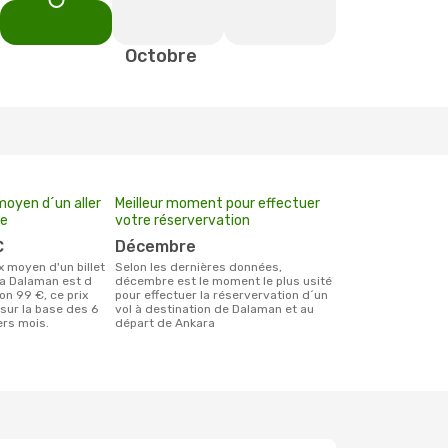
Octobre
moyen d´un aller
Meilleur moment pour effectuer
le
votre réservervation
€
décembre
Selon les dernières données,
a Dalaman est d
décembre est le moment le plus usité
on 99 €, ce prix
pour effectuer la réservervation d´un
 sur la base des 6
vol à destination de Dalaman et au
ers mois.
départ de Ankara