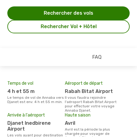
Rechercher des vols
Rechercher Vol + Hôtel
FAQ
Temps de vol
Aéroport de départ
Pri
4 h et 55 m
Rabah Bitat Airport
2
Le temps de vol de Annaba vers
Il vous faudra rejoindre
Le prix moyen d'un billet Annaba
Djanet est env. 4 h et 55 m min.
l'aéroport Rabah Bitat Airport
Djan
pour effectuer votre voyage
prix
Annaba Djanet.
dern
Arrivée à l'aéroport
Haute saison
Djanet Inedbirene
avril
Airport
avril est la période la plus
chargée pour voyager de
Les vols ayant pour destination