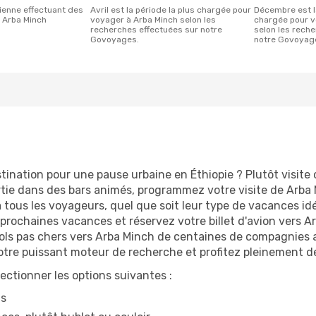
avril est la période la plus chargée pour
décembre est la période la moins
s Arba Minch
voyager à Arba Minch selon les
chargée pour v
recherches effectuées sur notre
selon les rech
Govoyages.
notre Govoyag
tination pour une pause urbaine en Éthiopie ? Plutôt visite c
rtie dans des bars animés, programmez votre visite de Arba 
 à tous les voyageurs, quel que soit leur type de vacances id
prochaines vacances et réservez votre billet d'avion vers 
vols pas chers vers Arba Minch de centaines de compagnies a
notre puissant moteur de recherche et profitez pleinement d
lectionner les options suivantes :
ns