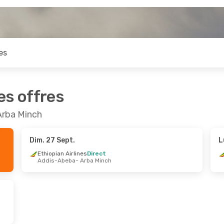
es
es offres
Arba Minch
Dim. 27 Sept.
L
Ethiopian Airlines
Direct
Addis-Abeba
- Arba Minch