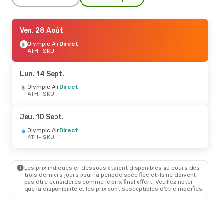
Ven. 28 Août
Ven. 28 Août
- Lun. 31 Août
Olympic Air
Olympic Air
Direct
Direct
ATH
ATH
- SKU
- SKU
Olympic Air
Direct
SKU
- ATH
Lun. 14 Sept.
Mar. 15 Sept.
Olympic Air
Direct
- Jeu. 24 Sept.
ATH
- SKU
Olympic Air
Direct
ATH
- SKU
Olympic Air
Direct
Jeu. 10 Sept.
SKU
- ATH
Olympic Air
Direct
ATH
- SKU
Sam. 12 Sept.
- Dim. 13 Sept.
Olympic Air
Direct
ATH
- SKU
Les prix indiqués ci-dessous étaient disponibles au cours des
Olympic Air
Direct
trois derniers jours pour la période spécifiée et ils ne doivent
SKU
- ATH
pas être considérés comme le prix final offert. Veuillez noter
que la disponibilité et les prix sont susceptibles d’être modifiés.