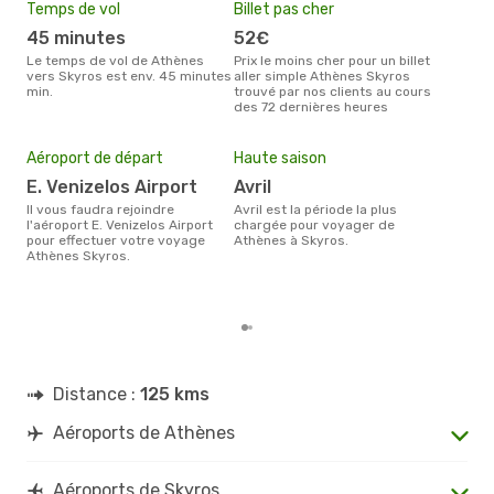
Temps de vol
Billet pas cher
Com
45 minutes
52€
O
Le temps de vol de Athènes
Prix le moins cher pour un billet
Les compagnie(s) aérienne(s)
vers Skyros est env. 45 minutes
aller simple Athènes Skyros
effe
min.
trouvé par nos clients au cours
ent
des 72 dernières heures
Mei
eff
Aéroport de départ
Haute saison
rés
E. Venizelos Airport
avril
d
Il vous faudra rejoindre
avril est la période la plus
Selon les dernières données,
l'aéroport E. Venizelos Airport
chargée pour voyager de
déc
pour effectuer votre voyage
Athènes à Skyros.
usit
Athènes Skyros.
rése
dest
dép
Distance :
125 kms
Aéroports de Athènes
Aéroports de Skyros