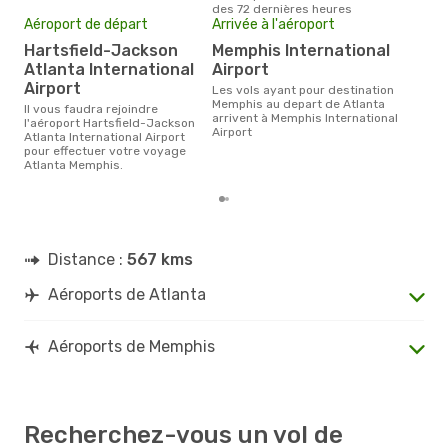
des 72 dernières heures
Pri
Aéroport de départ
Arrivée à l'aéroport
17
Hartsfield-Jackson
Memphis International
Le prix moyen d'un billet Atlanta
Atlanta International
Airport
Memp
Airport
prix
Les vols ayant pour destination
dern
Memphis au depart de Atlanta
Il vous faudra rejoindre
arrivent à Memphis International
l'aéroport Hartsfield-Jackson
Airport
Atlanta International Airport
pour effectuer votre voyage
Atlanta Memphis.
Distance :
567 kms
Aéroports de Atlanta
Aéroports de Memphis
Recherchez-vous un vol de