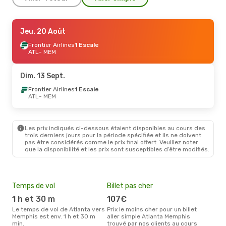
Jeu. 27 Août
Jeu. 20 Août
- Dim. 30 Août
Frontier Airlines
Frontier Airlines
1 Escale
1 Escale
ATL
ATL
- MEM
- MEM
Frontier Airlines
1 Escale
MEM
- ATL
Dim. 13 Sept.
Dim. 13 Sept.
Frontier Airlines
- Lun. 21 Sept.
1 Escale
ATL
- MEM
Frontier Airlines
1 Escale
ATL
- MEM
Frontier Airlines
1 Escale
MEM
- ATL
Les prix indiqués ci-dessous étaient disponibles au cours des
trois derniers jours pour la période spécifiée et ils ne doivent
pas être considérés comme le prix final offert. Veuillez noter
que la disponibilité et les prix sont susceptibles d’être modifiés.
Temps de vol
Billet pas cher
Hau
1 h et 30 m
107€
av
Le temps de vol de Atlanta vers
Prix le moins cher pour un billet
avril est la période la plus
Memphis est env. 1 h et 30 m
aller simple Atlanta Memphis
cha
min.
trouvé par nos clients au cours
Atl