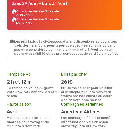
Sam. 29 Août
- Lun. 31 Août
American Airlines
1 Escale
AGS
- NYC
American Airlines
1 Escale
NYC
- AGS
Les prix indiqués ci-dessous étaient disponibles au cours des
trois derniers jours pour la période spécifiée et ils ne doivent
pas être considérés comme le prix final offert. Veuillez noter
que la disponibilité et les prix sont susceptibles d’être modifiés.
Temps de vol
Billet pas cher
Pri
2 h et 12 m
261€
21
Le temps de vol de Augusta
Prix le moins cher pour un billet
Le prix moyen d'un billet
vers New York est env. 2 h et 12
aller simple Augusta New York
Aug
m min.
trouvé par nos clients au cours
218 
des 72 dernières heures
des 
Haute saison
Compagnies aériennes
avril
American Airlines
avril est la période la plus
Les compagnie(s) aérienne(s)
chargée pour voyager de
effectuant des vols en avion
Augusta à New York.
entre Augusta et New York