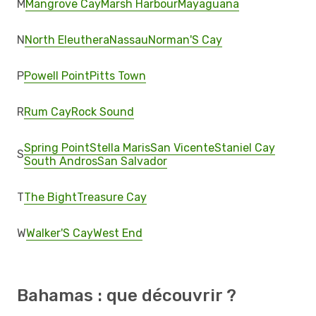
M
Mangrove Cay
Marsh Harbour
Mayaguana
N
North Eleuthera
Nassau
Norman'S Cay
P
Powell Point
Pitts Town
R
Rum Cay
Rock Sound
Spring Point
Stella Maris
San Vicente
Staniel Cay
S
South Andros
San Salvador
T
The Bight
Treasure Cay
W
Walker'S Cay
West End
Bahamas : que découvrir ?