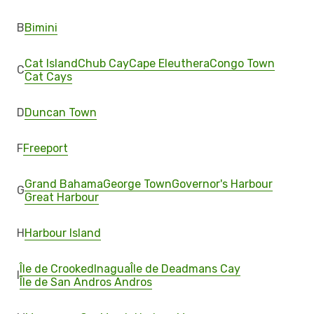
B
Bimini
Cat Island
Chub Cay
Cape Eleuthera
Congo Town
C
Cat Cays
D
Duncan Town
F
Freeport
Grand Bahama
George Town
Governor's Harbour
G
Great Harbour
H
Harbour Island
Île de Crooked
Inagua
Île de Deadmans Cay
I
Île de San Andros Andros