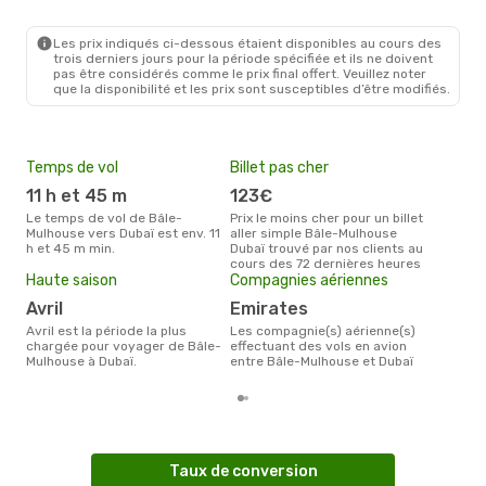
EAP
- DXB
Ajet
1 Escale
DXB
- EAP
Les prix indiqués ci-dessous étaient disponibles au cours des
trois derniers jours pour la période spécifiée et ils ne doivent
pas être considérés comme le prix final offert. Veuillez noter
que la disponibilité et les prix sont susceptibles d’être modifiés.
Temps de vol
Billet pas cher
Pri
11 h et 45 m
123€
5
Le temps de vol de Bâle-
Prix le moins cher pour un billet
Le prix moyen d'un billet Bâle-
Mulhouse vers Dubaï est env. 11
aller simple Bâle-Mulhouse
Mul
h et 45 m min.
Dubaï trouvé par nos clients au
578 
cours des 72 dernières heures
des 
Haute saison
Compagnies aériennes
avril
Emirates
avril est la période la plus
Les compagnie(s) aérienne(s)
chargée pour voyager de Bâle-
effectuant des vols en avion
Mulhouse à Dubaï.
entre Bâle-Mulhouse et Dubaï
Taux de conversion