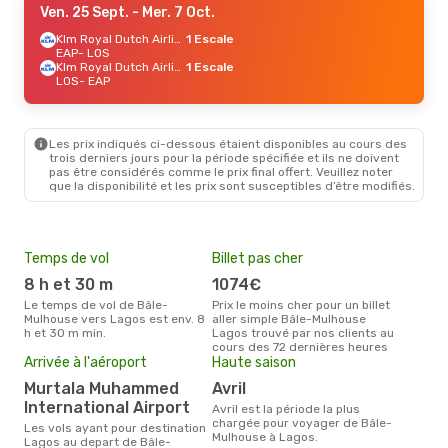
Ven. 25 Sept.
- Mer. 7 Oct.
Klm Royal Dutch Airlines
1 Escale
EAP
- LOS
Klm Royal Dutch Airlines
1 Escale
LOS
- EAP
Les prix indiqués ci-dessous étaient disponibles au cours des
trois derniers jours pour la période spécifiée et ils ne doivent
pas être considérés comme le prix final offert. Veuillez noter
que la disponibilité et les prix sont susceptibles d’être modifiés.
Temps de vol
Billet pas cher
Pri
8 h et 30 m
1074€
9
Le temps de vol de Bâle-
Prix le moins cher pour un billet
Le prix moyen d'un billet Bâle-
Mulhouse vers Lagos est env. 8
aller simple Bâle-Mulhouse
Mul
h et 30 m min.
Lagos trouvé par nos clients au
953 
cours des 72 dernières heures
des 
Arrivée à l'aéroport
Haute saison
Murtala Muhammed
avril
International Airport
avril est la période la plus
chargée pour voyager de Bâle-
Les vols ayant pour destination
Mulhouse à Lagos.
Lagos au depart de Bâle-