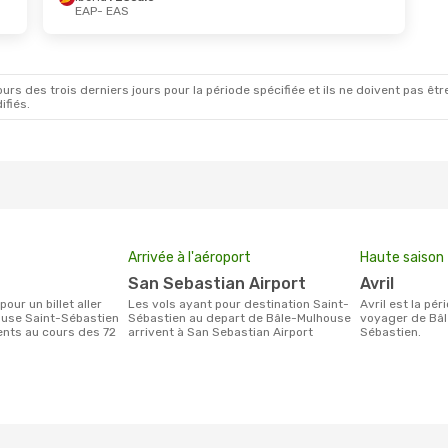
EAP
- EAS
rs des trois derniers jours pour la période spécifiée et ils ne doivent pas être
ifiés.
Arrivée à l'aéroport
Haute saison
San Sebastian Airport
avril
Les vols ayant pour destination Saint-
avril est la période la plus chargée pour
ouse Saint-Sébastien
Sébastien au depart de Bâle-Mulhouse
voyager de Bâl
ients au cours des 72
arrivent à San Sebastian Airport
Sébastien.