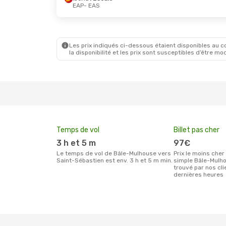
EAP
- EAS
Les prix indiqués ci-dessous étaient disponibles au cou
la disponibilité et les prix sont susceptibles d’être mod
Temps de vol
Billet pas cher
3 h et 5 m
97€
Le temps de vol de Bâle-Mulhouse vers
Prix le moins cher pour un billet aller
Saint-Sébastien est env. 3 h et 5 m min.
simple Bâle-Mulh
trouvé par nos cl
dernières heures