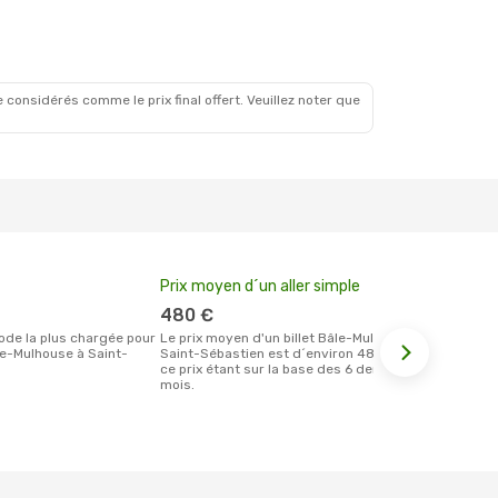
 considérés comme le prix final offert. Veuillez noter que
Prix moyen d´un aller simple
Meilleur m
votre rése
480 €
février
Le prix moyen d'un billet Bâle-Mulhouse
e-Mulhouse à Saint-
Saint-Sébastien est d´environ 480 €,
Selon les dernières données, février est
ce prix étant sur la base des 6 derniers
le moment le
mois.
réservervati
Saint-Sébast
Mulhouse