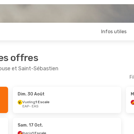
Infos utiles
es offres
ouse et Saint-Sébastien
Fi
Dim. 30 Août
M
ept.
- Dim. 4 Oct.
Vueling
1 Escale
EAP
- EAS
Escale
S
Escales
P
Sam. 17 Oct.
Iberia
1 Escale