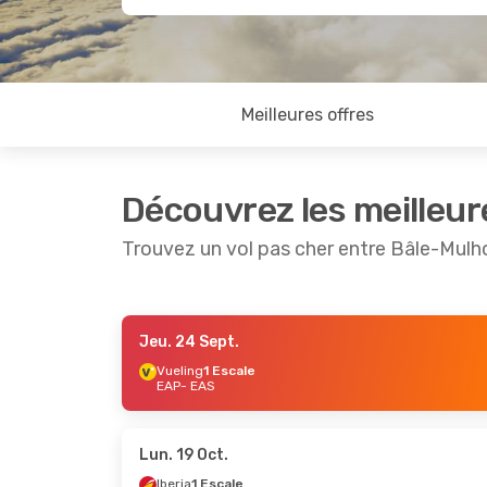
Meilleures offres
Découvrez les meilleur
Trouvez un vol pas cher entre Bâle-Mulh
Jeu. 24 Sept.
Ven. 18 Sept.
- Jeu. 24 Sept.
Lun. 28 S
Vueling
1 Escale
EAP
- EAS
Vueling
1 Escale
Iberia
1 
EAP
- EAS
EAP
- EA
Vueling
1 Escale
Iberia
2 
EAS
- EAP
EAS
- EA
Lun. 19 Oct.
Iberia
1 Escale