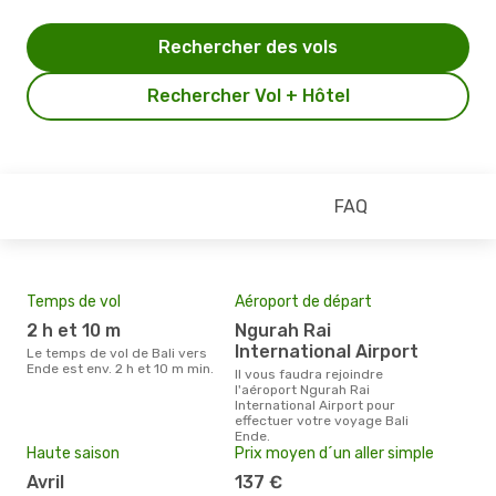
Rechercher des vols
Rechercher Vol + Hôtel
FAQ
Temps de vol
Aéroport de départ
Mei
eff
2 h et 10 m
Ngurah Rai
rés
International Airport
Le temps de vol de Bali vers
o
Ende est env. 2 h et 10 m min.
Il vous faudra rejoindre
l'aéroport Ngurah Rai
Selon les dernières données,
International Airport pour
mars
effectuer votre voyage Bali
pour
Ende.
d´un
Haute saison
Prix moyen d´un aller simple
et a
avril
137 €