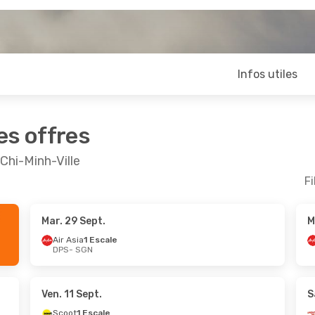
Infos utiles
es offres
Chi-Minh-Ville
Fi
Mar. 29 Sept.
M
ct.
- Sam. 31 Oct.
Lun. 14 Sept.
- Mer. 
Air Asia
1 Escale
DPS
- SGN
irect
Vietjet
Direct
GN
DPS
- SGN
irect
Vietjet
Direct
PS
SGN
- DPS
Ven. 11 Sept.
S
Scoot
1 Escale