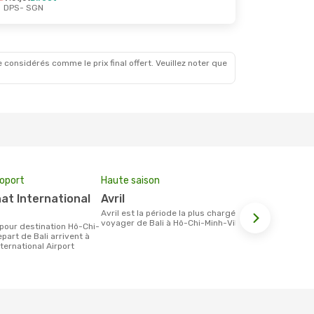
DPS
- SGN
30 Août
 considérés comme le prix final offert. Veuillez noter que
roport
Haute saison
Compagnie
avril
Vietjet, A.P.G. DISTRIBUTION
SYSTEM ,
avril est la période la plus chargée pour
voyager de Bali à Hô-Chi-Minh-Ville.
Les compagnie(s) aérienne(s)
epart de Bali arrivent à
effectuant d
ternational Airport
et Hô-Chi-Mi