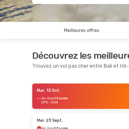
Meilleures offres
Découvrez les meilleur
Trouvez un vol pas cher entre Bali et Hô-
Mar. 13 Oct.
Jeu. 15 Oct.
- Dim. 18 Oct.
Mar. 27 O
Air Asia
1 Escale
DPS
- SGN
Air Asia
1 Escale
Vietjet
D
DPS
- SGN
DPS
- S
Vietjet
Direct
Vietjet
D
SGN
- DPS
SGN
- D
Mer. 23 Sept.
Air Asia
1 Escale