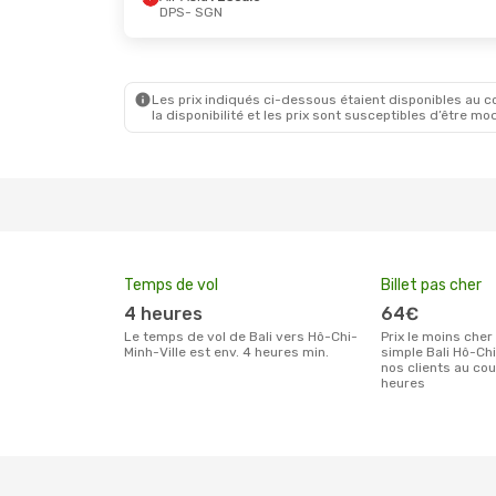
DPS
- SGN
Ven. 25 Sept.
- Lun. 28 Sept.
Ven. 4 Se
Vietjet
Direct
Vietjet
D
DPS
- SGN
DPS
- S
Vietjet
Direct
Vietjet
D
SGN
- DPS
SGN
- D
Les prix indiqués ci-dessous étaient disponibles au cou
la disponibilité et les prix sont susceptibles d’être mod
Temps de vol
Billet pas cher
4 heures
64€
Le temps de vol de Bali vers Hô-Chi-
Prix le moins cher pour un billet aller
Minh-Ville est env. 4 heures min.
simple Bali Hô-Chi
nos clients au co
heures