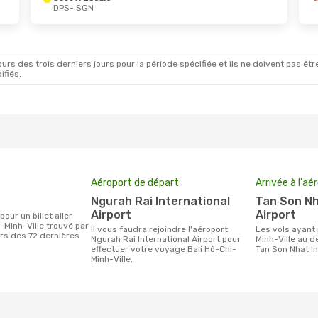
DPS
- SGN
pt.
- Ven. 11 Sept.
Mar. 25 Août
- Dim. 
irect
Scoot
1 Escale
GN
DPS
- SGN
irect
Scoot
1 Escale
PS
SGN
- DPS
rs des trois derniers jours pour la période spécifiée et ils ne doivent pas être
ifiés.
Aéroport de départ
Arrivée à l'aé
Ngurah Rai International
Tan Son Nhat International
Airport
Airport
-Minh-Ville trouvé par
Il vous faudra rejoindre l'aéroport
Les vols ayant pour destination Hô-Chi-
urs des 72 dernières
Ngurah Rai International Airport pour
Minh-Ville au d
effectuer votre voyage Bali Hô-Chi-
Tan Son Nhat In
Minh-Ville.