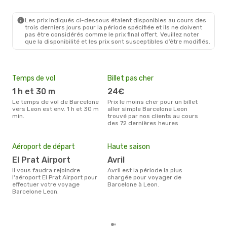
BCN
- LEN
Renfe
1 Escale
LEN
- BCN
Les prix indiqués ci-dessous étaient disponibles au cours des
trois derniers jours pour la période spécifiée et ils ne doivent
pas être considérés comme le prix final offert. Veuillez noter
que la disponibilité et les prix sont susceptibles d’être modifiés.
Temps de vol
Billet pas cher
Com
1 h et 30 m
24€
Ib
Le temps de vol de Barcelone
Prix le moins cher pour un billet
Les compagnie(s) aérienne(s)
vers Leon est env. 1 h et 30 m
aller simple Barcelone Leon
effe
min.
trouvé par nos clients au cours
entr
des 72 dernières heures
Mei
eff
Aéroport de départ
Haute saison
rés
El Prat Airport
avril
s
Il vous faudra rejoindre
avril est la période la plus
Selon les dernières données,
l'aéroport El Prat Airport pour
chargée pour voyager de
sep
effectuer votre voyage
Barcelone à Leon.
plus
Barcelone Leon.
rése
dest
dép