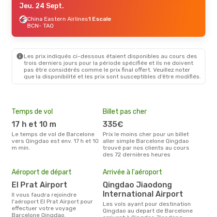
Jeu. 24 Sept.
China Eastern Airlines
1 Escale
BCN
- TAO
Les prix indiqués ci-dessous étaient disponibles au cours des
trois derniers jours pour la période spécifiée et ils ne doivent
pas être considérés comme le prix final offert. Veuillez noter
que la disponibilité et les prix sont susceptibles d’être modifiés.
Temps de vol
Billet pas cher
Hau
17 h et 10 m
335€
av
Le temps de vol de Barcelone
Prix le moins cher pour un billet
avril est la période la plus
vers Qingdao est env. 17 h et 10
aller simple Barcelone Qingdao
cha
m min.
trouvé par nos clients au cours
Bar
des 72 dernières heures
Mei
eff
Aéroport de départ
Arrivée à l'aéroport
rés
El Prat Airport
Qingdao Jiaodong
n
International Airport
Il vous faudra rejoindre
Selon les dernières données,
l'aéroport El Prat Airport pour
Les vols ayant pour destination
nov
effectuer votre voyage
Qingdao au depart de Barcelone
usit
Barcelone Qingdao.