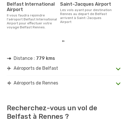
rés
Belfast International
Saint-Jacques Airport
Airport
ju
Les vols ayant pour destination
Rennes au depart de Belfast
Il vous faudra rejoindre
Selon les dernières données,
arrivent à Saint-Jacques
l'aéroport Belfast International
mars
Airport
Airport pour effectuer votre
pour
voyage Belfast Rennes.
d´un
Renn
Distance :
779 kms
Aéroports de Belfast
Aéroports de Rennes
Recherchez-vous un vol de
Belfast à Rennes ?