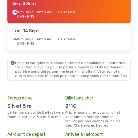
Ven. 4 Sept.
Klm Royal Dutch Airlines
2 Escales
BFS
- RNS
Lun. 14 Sept.
Klm Royal Dutch Airlines
2 Escales
BFS
- RNS
Les prix indiqués ci-dessous étaient disponibles au cours des
trois derniers jours pour la période spécifiée et ils ne doivent
pas être considérés comme le prix final offert. Veuillez noter
que la disponibilité et les prix sont susceptibles d’être modifiés.
Temps de vol
Billet pas cher
Hau
3 h et 5 m
211€
av
Le temps de vol de Belfast vers
Prix le moins cher pour un billet
avril est la période la plus
Rennes est env. 3 h et 5 m min.
aller simple Belfast Rennes
cha
trouvé par nos clients au cours
Belf
des 72 dernières heures
Mei
Aéroport de départ
Arrivée à l'aéroport
eff