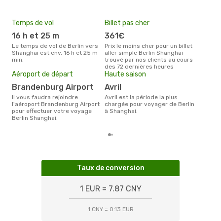
Temps de vol
Billet pas cher
Pri
16 h et 25 m
361€
8
Le temps de vol de Berlin vers
Prix le moins cher pour un billet
Le prix moyen d'un billet Berlin
Shanghai est env. 16 h et 25 m
aller simple Berlin Shanghai
Shan
min.
trouvé par nos clients au cours
ce p
des 72 dernières heures
dern
Aéroport de départ
Haute saison
Brandenburg Airport
avril
Il vous faudra rejoindre
avril est la période la plus
l'aéroport Brandenburg Airport
chargée pour voyager de Berlin
pour effectuer votre voyage
à Shanghai.
Berlin Shanghai.
Taux de conversion
1 EUR = 7.87 CNY
1 CNY = 0.13 EUR