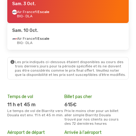
Sam. 3 Oct.
Air France
1 Escale
BIQ
- DLA
Sam. 10 Oct.
Air France
1 Escale
BIQ
- DLA
Les prix indiqués ci-dessous étaient disponibles au cours des
trois derniers jours pour la période spécifiée et ils ne doivent
pas être considérés comme le prix final offert. Veuillez noter
que la disponibilité et les prix sont susceptibles d’être modifiés.
Temps de vol
Billet pas cher
Hau
11 h et 45 m
615€
av
Le temps de vol de Biarritz vers
Prix le moins cher pour un billet
avril est la période la plus
Douala est env. 11 h et 45 m min.
aller simple Biarritz Douala
cha
trouvé par nos clients au cours
Biar
des 72 dernières heures
Mei
Aéroport de départ
Arrivée à l'aéroport
eff