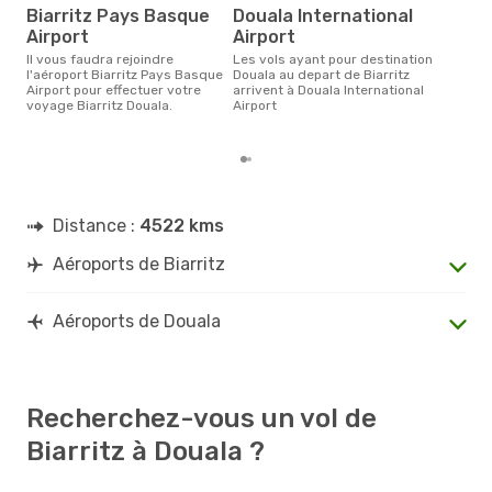
rés
Biarritz Pays Basque
Douala International
Airport
Airport
a
Il vous faudra rejoindre
Les vols ayant pour destination
Selon les dernières données,
l'aéroport Biarritz Pays Basque
Douala au depart de Biarritz
août
Airport pour effectuer votre
arrivent à Douala International
pour
voyage Biarritz Douala.
Airport
d´un
et a
Distance :
4522 kms
Aéroports de Biarritz
Aéroports de Douala
Recherchez-vous un vol de
Biarritz à Douala ?