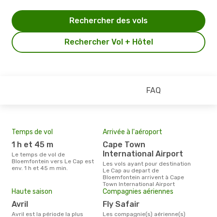
Rechercher des vols
Rechercher Vol + Hôtel
FAQ
Temps de vol
Arrivée à l'aéroport
Pri
1 h et 45 m
Cape Town
10
International Airport
Le temps de vol de
Le prix moyen d'un billet
Bloemfontein vers Le Cap est
Blo
Les vols ayant pour destination
env. 1 h et 45 m min.
´env
Le Cap au depart de
la b
Bloemfontein arrivent à Cape
Town International Airport
Haute saison
Compagnies aériennes
avril
Fly Safair
avril est la période la plus
Les compagnie(s) aérienne(s)