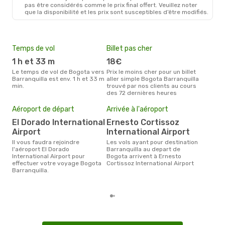
pas être considérés comme le prix final offert. Veuillez noter
que la disponibilité et les prix sont susceptibles d’être modifiés.
Temps de vol
Billet pas cher
Hau
1 h et 33 m
18€
av
Le temps de vol de Bogota vers
Prix le moins cher pour un billet
avril est la période la plus
Barranquilla est env. 1 h et 33 m
aller simple Bogota Barranquilla
cha
min.
trouvé par nos clients au cours
Bogo
des 72 dernières heures
Pri
Aéroport de départ
Arrivée à l'aéroport
74
El Dorado International
Ernesto Cortissoz
Le prix moyen d'un billet Bogota
Airport
International Airport
Barr
ce p
Il vous faudra rejoindre
Les vols ayant pour destination
dern
l'aéroport El Dorado
Barranquilla au depart de
International Airport pour
Bogota arrivent à Ernesto
effectuer votre voyage Bogota
Cortissoz International Airport
Barranquilla.