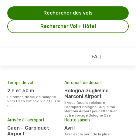
Rechercher des vols
Rechercher Vol + Hôtel
FAQ
Temps de vol
Aéroport de départ
Pri
2 h et 50 m
Bologna Guglielmo
3
Marconi Airport
Le temps de vol de Bologne
Le prix moyen d'un billet
vers Caen est env. 2 h et 50 m
Bol
Il vous faudra rejoindre
min.
€, c
l'aéroport Bologna Guglielmo
dern
Marconi Airport pour effectuer
votre voyage Bologne Caen.
Arrivée à l'aéroport
Haute saison
Caen – Carpiquet
avril
Airport
avril est la période la plus