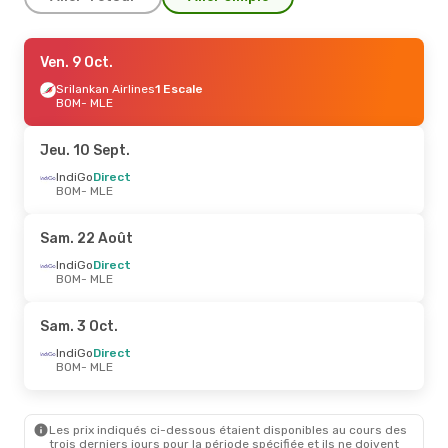
Mer. 2 Sept.
Ven. 9 Oct.
- Dim. 6 Sept.
Air India
Srilankan Airlines
1 Escale
1 Escale
BOM
BOM
- MLE
- MLE
Air India
1 Escale
MLE
- BOM
Jeu. 10 Sept.
Sam. 26 Sept.
IndiGo
Direct
- Mer. 30 Sept.
BOM
- MLE
IndiGo
Direct
BOM
- MLE
Air India
1 Escale
Sam. 22 Août
MLE
- BOM
IndiGo
Direct
BOM
- MLE
Jeu. 27 Août
- Mar. 1 Sept.
IndiGo
Direct
Sam. 3 Oct.
BOM
- MLE
Air India
1 Escale
IndiGo
Direct
MLE
- BOM
BOM
- MLE
Lun. 14 Sept.
- Ven. 18 Sept.
Les prix indiqués ci-dessous étaient disponibles au cours des
IndiGo
Direct
trois derniers jours pour la période spécifiée et ils ne doivent