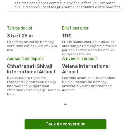
BOM
- MLE
pas être considérés comme le prix final offert. Veuillez noter
Air India
1 Escale
que la disponibilité et les prix sont susceptibles d’être modifiés.
MLE
- BOM
Temps de vol
Billet pas cher
Hau
3 h et 25 m
111€
av
Le temps de vol de Bombay
Prix le moins cher pour un billet
avril est la période la plus
vers Male est env. 3 h et 25 m
aller simple Bombay Male trouvé
cha
min.
par nos clients au cours des 72
Bom
dernières heures
Pri
Aéroport de départ
Arrivée à l'aéroport
38
Chhatrapati Shivaji
Velana International
Le prix moyen d'un billet
International Airport
Airport
Bom
€, c
Il vous faudra rejoindre
Les vols ayant pour destination
dern
l'aéroport Chhatrapati Shivaji
Male au depart de Bombay
International Airport pour
arrivent à Velana International
effectuer votre voyage Bombay
Airport
Male.
Taux de conversion