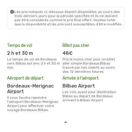
BOD
- BIO
Iberia
1 Escale
BIO
- BOD
Les prix indiqués ci-dessous étaient disponibles au cours des
trois derniers jours pour la période spécifiée et ils ne doivent
pas être considérés comme le prix final offert. Veuillez noter
que la disponibilité et les prix sont susceptibles d’être modifiés.
Temps de vol
Billet pas cher
Hau
2 h et 30 m
48€
av
Le temps de vol de Bordeaux
Prix le moins cher pour un billet
avril est la période la plus
vers Bilbao est env. 2 h et 30 m
aller simple Bordeaux Bilbao
cha
min.
trouvé par nos clients au cours
Bord
des 72 dernières heures
Pri
Aéroport de départ
Arrivée à l'aéroport
20
Bordeaux–Merignac
Bilbao Airport
Le prix moyen d'un billet
Bord
Airport
Les vols ayant pour destination
201 
Bilbao au depart de Bordeaux
Il vous faudra rejoindre
des 
arrivent à Bilbao Airport
l'aéroport Bordeaux–Merignac
Airport pour effectuer votre
voyage Bordeaux Bilbao.