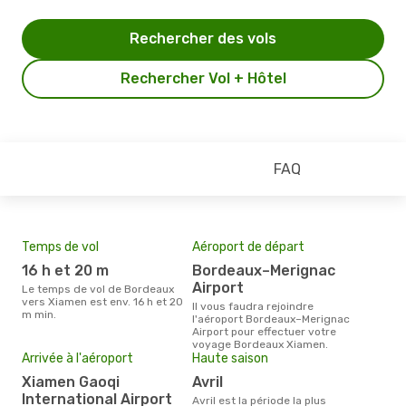
Rechercher des vols
Rechercher Vol + Hôtel
FAQ
Temps de vol
Aéroport de départ
Pri
16 h et 20 m
Bordeaux–Merignac
14
Airport
Le temps de vol de Bordeaux
Le prix moyen d'un billet
vers Xiamen est env. 16 h et 20
Bor
Il vous faudra rejoindre
m min.
1414
l'aéroport Bordeaux–Merignac
des 
Airport pour effectuer votre
voyage Bordeaux Xiamen.
Arrivée à l'aéroport
Haute saison
Xiamen Gaoqi
avril
International Airport
avril est la période la plus