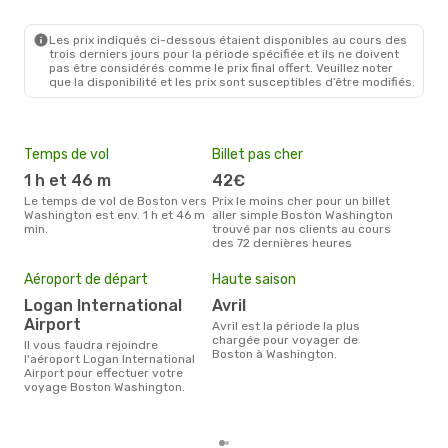
BOS
- WAS
Frontier Airlines
1 Escale
WAS
- BOS
Les prix indiqués ci-dessous étaient disponibles au cours des
trois derniers jours pour la période spécifiée et ils ne doivent
pas être considérés comme le prix final offert. Veuillez noter
que la disponibilité et les prix sont susceptibles d’être modifiés.
Temps de vol
Billet pas cher
Com
1 h et 46 m
42€
A
Le temps de vol de Boston vers
Prix le moins cher pour un billet
Les compagnie(s) aérienne(s)
Washington est env. 1 h et 46 m
aller simple Boston Washington
effe
min.
trouvé par nos clients au cours
ent
des 72 dernières heures
Mei
eff
Aéroport de départ
Haute saison
rés
Logan International
avril
o
Airport
avril est la période la plus
Selon les dernières données,
chargée pour voyager de
Il vous faudra rejoindre
octo
Boston à Washington.
l'aéroport Logan International
usit
Airport pour effectuer votre
rése
voyage Boston Washington.
des
dép