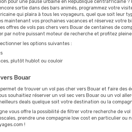
ion pour une pause urbaine en République centrafricaine ? Pl
 encore sortie dans des bars animés, programmez votre visite
icaine qui plaira à tous les voyageurs, quel que soit leur t
ès maintenant vos prochaines vacances et réservez votre bil
les offres de vols pas chers vers Bouar de centaines de com
der par notre puissant moteur de recherche et profitez plei
lectionner les options suivantes :
ns
ces, plutôt hublot ou couloir
e vers Bouar
ermet de trouver un vol pas cher vers Bouar et faire des éc
vous souhaitiez réserver un vol sec vers Bouar ou un vol alle
illeurs deals quelque soit votre destination ou la compagn
ne vous offre la possibilité de filtrer votre recherche de vol 
 escales, prendre une compagnie low cost en particulier ou n'
oyages.com !