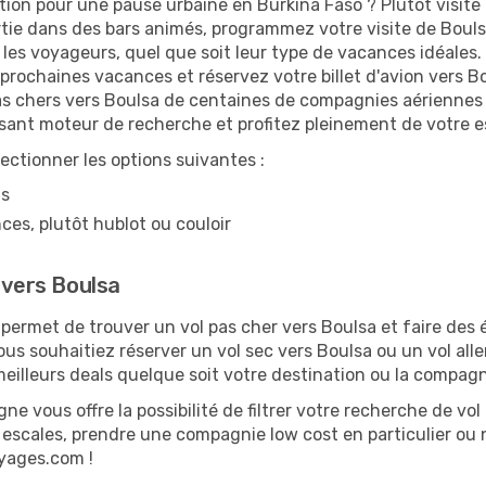
tion pour une pause urbaine en Burkina Faso ? Plutôt visite 
rtie dans des bars animés, programmez votre visite de Boulsa
s les voyageurs, quel que soit leur type de vacances idéales
prochaines vacances et réservez votre billet d'avion vers B
as chers vers Boulsa de centaines de compagnies aériennes e
ssant moteur de recherche et profitez pleinement de votre e
lectionner les options suivantes :
ns
ces, plutôt hublot ou couloir
 vers Boulsa
ermet de trouver un vol pas cher vers Boulsa et faire des é
ous souhaitiez réserver un vol sec vers Boulsa ou un vol all
illeurs deals quelque soit votre destination ou la compagn
ne vous offre la possibilité de filtrer votre recherche de vol 
s escales, prendre une compagnie low cost en particulier ou n
oyages.com !