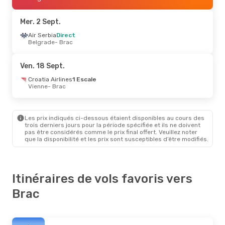
Croatia Airlines
1 Escale
Brac
- Paris
Mer. 2 Sept.
Ven. 11 Sept.
Air Serbia
Direct
- Mer. 16 Sept.
Belgrade
- Brac
Croatia Airlines
2 Escales
Paris
- Brac
Croatia Airlines
1 Escale
Ven. 18 Sept.
Brac
- Paris
Croatia Airlines
1 Escale
Vienne
- Brac
Les prix indiqués ci-dessous étaient disponibles au cours des
trois derniers jours pour la période spécifiée et ils ne doivent
pas être considérés comme le prix final offert. Veuillez noter
que la disponibilité et les prix sont susceptibles d’être modifiés.
Itinéraires de vols favoris vers
Brac