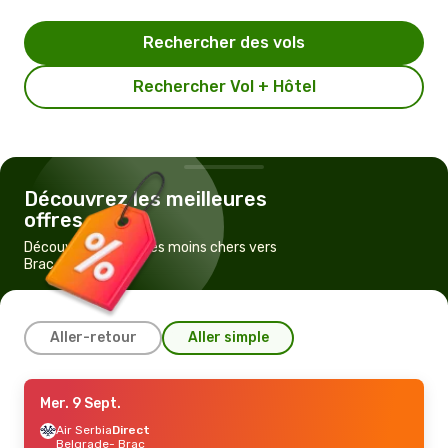
Rechercher des vols
Rechercher Vol + Hôtel
Découvrez les meilleures
offres
Découvrez les vols les moins chers vers
Brac
Aller-retour
Aller simple
Ven. 28 Août
Mer. 9 Sept.
- Mer. 2 Sept.
Croatia Airlines
Air Serbia
Direct
1 Escale
Paris
Belgrade
- Brac
- Brac