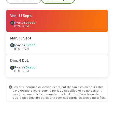
Sam. 5 Sept.
Ven. 11 Sept.
- Lun. 7 Sept.
Ryanair
Ryanair
Direct
Direct
BTS
BTS
- ROM
- ROM
Ryanair
Direct
ROM
- BTS
Mar. 15 Sept.
Ryanair
Direct
BTS
- ROM
Dim. 4 Oct.
Ryanair
Direct
BTS
- ROM
Les prix indiqués ci-dessous étaient disponibles au cours des
trois derniers jours pour la période spécifiée et ils ne doivent
pas être considérés comme le prix final offert. Veuillez noter
que la disponibilité et les prix sont susceptibles d’être modifiés.