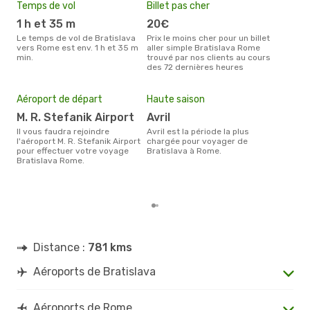
Temps de vol
Billet pas cher
Com
1 h et 35 m
20€
W
Le temps de vol de Bratislava
Prix le moins cher pour un billet
Les compagnie(s) aérienne(s)
vers Rome est env. 1 h et 35 m
aller simple Bratislava Rome
effe
min.
trouvé par nos clients au cours
entr
des 72 dernières heures
Mei
eff
Aéroport de départ
Haute saison
rés
M. R. Stefanik Airport
avril
m
Il vous faudra rejoindre
avril est la période la plus
Selon les dernières données,
l'aéroport M. R. Stefanik Airport
chargée pour voyager de
octo
pour effectuer votre voyage
Bratislava à Rome.
usit
Bratislava Rome.
rése
des
dépa
Distance :
781 kms
Aéroports de Bratislava
Aéroports de Rome