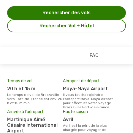
Rechercher des vols
Rechercher Vol + Hôtel
FAQ
Temps de vol
Aéroport de départ
Pri
20 h et 15 m
Maya-Maya Airport
3
Le temps de vol de Brazzaville
Il vous faudra rejoindre
Le prix moyen d'un billet
vers Fort-de-France est env. 20
l'aéroport Maya-Maya Airport
Braz
h et 15 m min.
pour effectuer votre voyage
d´en
Brazzaville Fort-de-France.
sur 
Arrivée à l'aéroport
Haute saison
Martinique Aimé
avril
Césaire International
avril est la période la plus
chargée pour voyager de
Airport