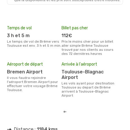
Temps de vol
Billet pas cher
Hau
3 h et 5 m
112€
av
Le temps de vol de Brême vers
Prix le moins cher pour un billet
avril est la période la plus
Toulouse est env. 3 h et 5 m min.
aller simple Brême Toulouse
cha
trouvé par nos clients au cours
à To
des 72 dernières heures
Mei
eff
Aéroport de départ
Arrivée à l'aéroport
rés
Bremen Airport
Toulouse-Blagnac
j
Airport
Il vous faudra rejoindre
Selon les dernières données,
l'aéroport Bremen Airport pour
Les vols ayant pour destination
janv
effectuer votre voyage Brême
Toulouse au depart de Brême
usit
Toulouse.
arrivent à Toulouse-Blagnac
rése
Airport
dest
dép
Distance :
1184 kms