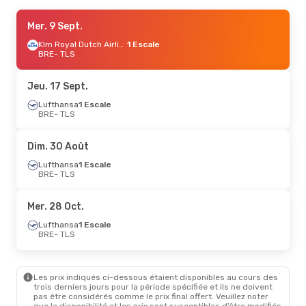
Jeu. 24 Sept.
Mer. 9 Sept.
- Jeu. 24 Sept.
Lufthansa
1 Escale
Klm Royal Dutch Airlines
1 Escale
BRE
BRE
- TLS
- TLS
Lufthansa
1 Escale
TLS
- BRE
Jeu. 17 Sept.
Lufthansa
1 Escale
BRE
- TLS
Dim. 30 Août
Lufthansa
1 Escale
BRE
- TLS
Mer. 28 Oct.
Lufthansa
1 Escale
BRE
- TLS
Les prix indiqués ci-dessous étaient disponibles au cours des
trois derniers jours pour la période spécifiée et ils ne doivent
pas être considérés comme le prix final offert. Veuillez noter
que la disponibilité et les prix sont susceptibles d’être modifiés.