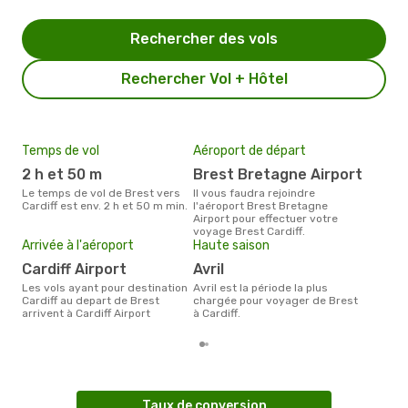
Rechercher des vols
Rechercher Vol + Hôtel
Temps de vol
Aéroport de départ
Pri
2 h et 50 m
Brest Bretagne Airport
4
Le temps de vol de Brest vers
Il vous faudra rejoindre
Le prix moyen d'un billet Brest
Cardiff est env. 2 h et 50 m min.
l'aéroport Brest Bretagne
Card
Airport pour effectuer votre
prix
voyage Brest Cardiff.
dern
Arrivée à l'aéroport
Haute saison
Cardiff Airport
avril
Les vols ayant pour destination
avril est la période la plus
Cardiff au depart de Brest
chargée pour voyager de Brest
arrivent à Cardiff Airport
à Cardiff.
Taux de conversion