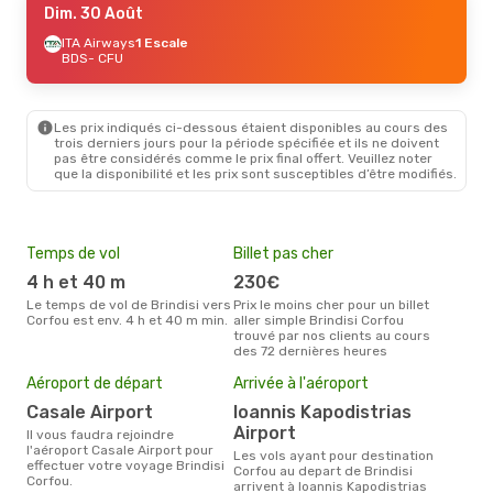
Dim. 30 Août
ITA Airways
1 Escale
BDS
- CFU
Les prix indiqués ci-dessous étaient disponibles au cours des
trois derniers jours pour la période spécifiée et ils ne doivent
pas être considérés comme le prix final offert. Veuillez noter
que la disponibilité et les prix sont susceptibles d’être modifiés.
Temps de vol
Billet pas cher
Hau
4 h et 40 m
230€
av
Le temps de vol de Brindisi vers
Prix le moins cher pour un billet
avril est la période la plus
Corfou est env. 4 h et 40 m min.
aller simple Brindisi Corfou
cha
trouvé par nos clients au cours
Brin
des 72 dernières heures
Mei
Aéroport de départ
Arrivée à l'aéroport
eff
rés
Casale Airport
Ioannis Kapodistrias
Airport
ju
Il vous faudra rejoindre
l'aéroport Casale Airport pour
Les vols ayant pour destination
Selon les dernières données,
effectuer votre voyage Brindisi
Corfou au depart de Brindisi
juin
Corfou.
arrivent à Ioannis Kapodistrias
pour