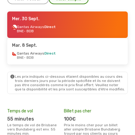
Jeu. 3 Sept.
Mer. 30 Sept.
- Dim. 6 Sept.
Qantas Airways
Qantas Airways
Direct
Direct
BNE
BNE
- BDB
- BDB
Qantas Airways
Direct
BDB
- BNE
Mar. 8 Sept.
Qantas Airways
Direct
BNE
- BDB
Les prix indiqués ci-dessous étaient disponibles au cours des
trois derniers jours pour la période spécifiée et ils ne doivent
pas être considérés comme le prix final offert. Veuillez noter
que la disponibilité et les prix sont susceptibles d’être modifiés.
Temps de vol
Billet pas cher
Com
55 minutes
100€
Q
Le temps de vol de Brisbane
Prix le moins cher pour un billet
Les compagnie(s) aérienne(s)
vers Bundaberg est env. 55
aller simple Brisbane Bundaberg
effe
minutes min.
trouvé par nos clients au cours
ent